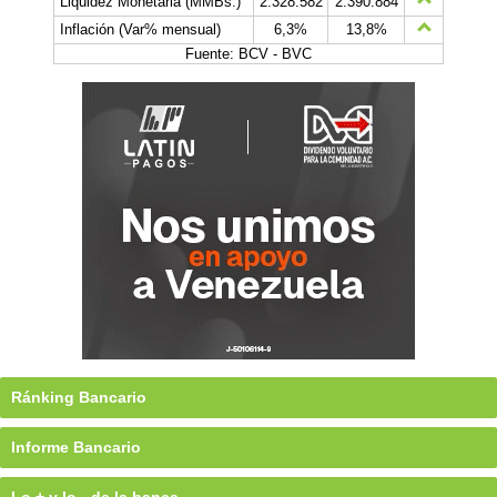
Liquidez Monetaria (MMBs.)
2.328.582
2.390.884
Inflación (Var% mensual)
6,3%
13,8%
Fuente: BCV - BVC
Ránking Bancario
Informe Bancario
Lo + y lo - de la banca