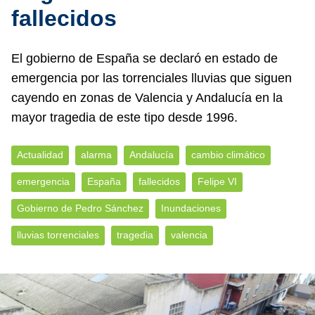
fallecidos
El gobierno de España se declaró en estado de
emergencia por las torrenciales lluvias que siguen
cayendo en zonas de Valencia y Andalucía en la
mayor tragedia de este tipo desde 1996.
Actualidad
alarma
Andalucía
cambio climático
emergencia
España
fallecidos
Felipe VI
Gobierno de Pedro Sánchez
Inundaciones
lluvias torrenciales
tragedia
valencia