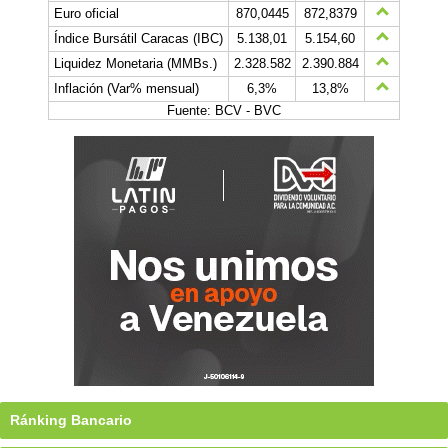
Euro oficial
870,0445
872,8379
Índice Bursátil Caracas (IBC)
5.138,01
5.154,60
Liquidez Monetaria (MMBs.)
2.328.582
2.390.884
Inflación (Var% mensual)
6,3%
13,8%
Fuente: BCV - BVC
Ránking Bancario