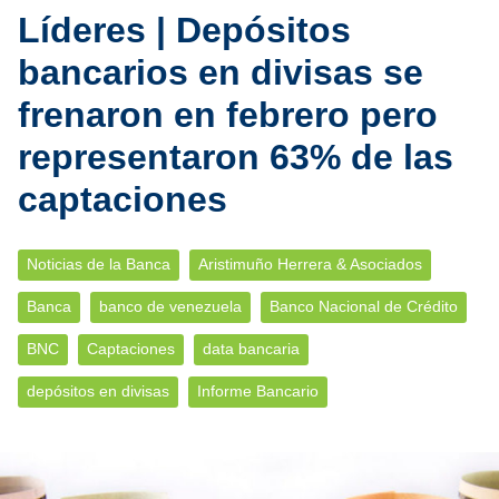
Líderes | Depósitos
bancarios en divisas se
frenaron en febrero pero
representaron 63% de las
captaciones
Noticias de la Banca
Aristimuño Herrera & Asociados
Banca
banco de venezuela
Banco Nacional de Crédito
BNC
Captaciones
data bancaria
depósitos en divisas
Informe Bancario