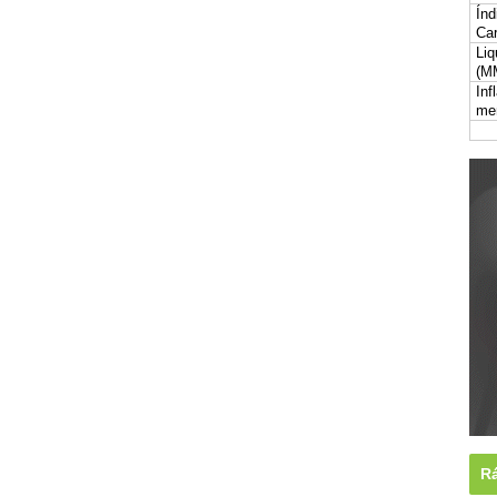
Índ
Car
Liq
(M
Inf
me
Rá