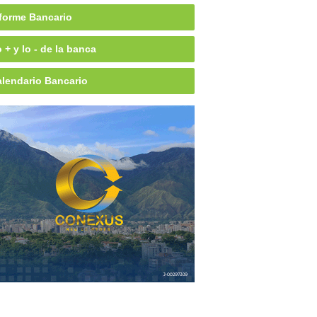
forme Bancario
 + y lo - de la banca
lendario Bancario