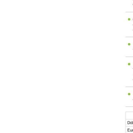
Dól
Eur