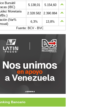
ice Bursátil
5.138,01
5.154,60
acas (IBC)
uidez Monetaria
2.328.582
2.390.884
MBs.)
lación (Var%
6,3%
13,8%
nsual)
Fuente: BCV - BVC
nking Bancario