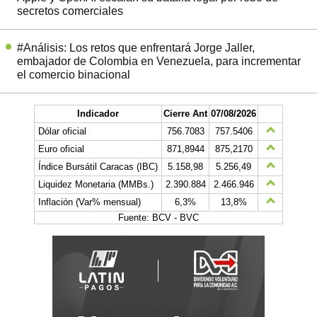
secretos comerciales
#Análisis: Los retos que enfrentará Jorge Jaller,
embajador de Colombia en Venezuela, para incrementar
el comercio binacional
Indicador
Cierre Ant
07/08/2026
Dólar oficial
756.7083
757.5406
Euro oficial
871,8944
875,2170
Índice Bursátil Caracas (IBC)
5.158,98
5.256,49
Liquidez Monetaria (MMBs.)
2.390.884
2.466.946
Inflación (Var% mensual)
6,3%
13,8%
Fuente: BCV - BVC