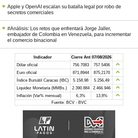
Apple y OpenAI escalan su batalla legal por robo de
secretos comerciales
#Análisis: Los retos que enfrentará Jorge Jaller,
embajador de Colombia en Venezuela, para incrementar
el comercio binacional
Indicador
Cierre Ant
07/08/2026
Dólar oficial
756.7083
757.5406
Euro oficial
871,8944
875,2170
Índice Bursátil Caracas (IBC)
5.158,98
5.256,49
Liquidez Monetaria (MMBs.)
2.390.884
2.466.946
Inflación (Var% mensual)
6,3%
13,8%
Fuente: BCV - BVC