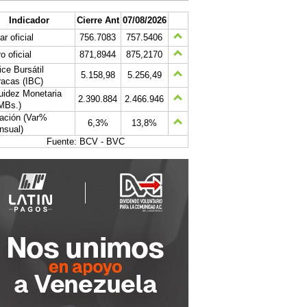
Indicador
Cierre Ant
07/08/2026
ar oficial
756.7083
757.5406
o oficial
871,8944
875,2170
ice Bursátil
5.158,98
5.256,49
acas (IBC)
uidez Monetaria
2.390.884
2.466.946
MBs.)
lación (Var%
6,3%
13,8%
nsual)
Fuente: BCV - BVC