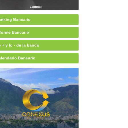
nking Bancario
forme Bancario
 + y lo - de la banca
lendario Bancario