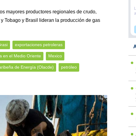
los mayores productores regionales de crudo,
 y Tobago y Brasil lideran la producción de gas
rasi
exportaciones petroleras
A
a en el Medio Oriente
Mexico
aribeña de Energía (Olacde)
petróleo