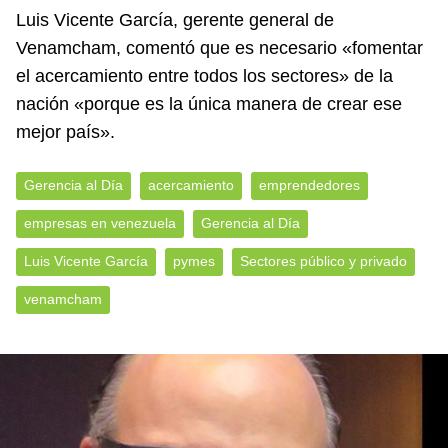
Luis Vicente García, gerente general de
Venamcham, comentó que es necesario «fomentar
el acercamiento entre todos los sectores» de la
nación «porque es la única manera de crear ese
mejor país».
Gerencia al Día
acercamiento
emprendedores
empresas en venezuela
Gerencia al Día
Luis Vicente García
pymes
Sectores público y privado
venamcham