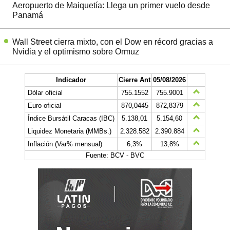
Aeropuerto de Maiquetía: Llega un primer vuelo desde
Panamá
Wall Street cierra mixto, con el Dow en récord gracias a
Nvidia y el optimismo sobre Ormuz
Indicador
Cierre Ant
05/08/2026
Dólar oficial
755.1552
755.9001
Euro oficial
870,0445
872,8379
Índice Bursátil Caracas (IBC)
5.138,01
5.154,60
Liquidez Monetaria (MMBs.)
2.328.582
2.390.884
Inflación (Var% mensual)
6,3%
13,8%
Fuente: BCV - BVC