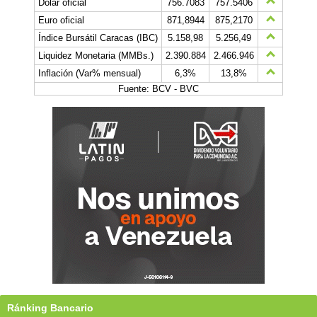
Dólar oficial
756.7083
757.5406
Euro oficial
871,8944
875,2170
Índice Bursátil Caracas (IBC)
5.158,98
5.256,49
Liquidez Monetaria (MMBs.)
2.390.884
2.466.946
Inflación (Var% mensual)
6,3%
13,8%
Fuente: BCV - BVC
Ránking Bancario