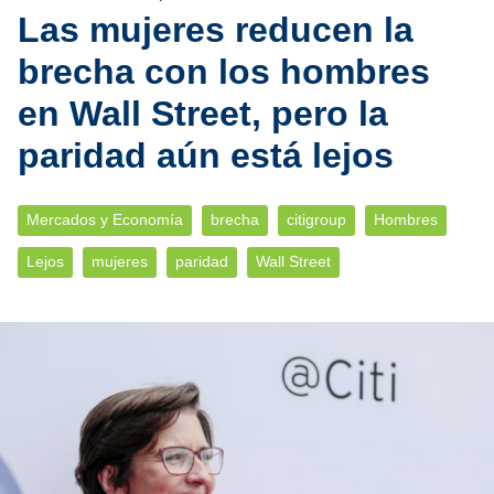
Las mujeres reducen la
brecha con los hombres
en Wall Street, pero la
paridad aún está lejos
Mercados y Economía
brecha
citigroup
Hombres
Lejos
mujeres
paridad
Wall Street