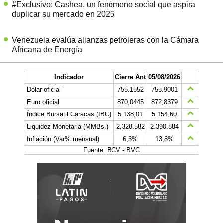
#Exclusivo: Cashea, un fenómeno social que aspira
duplicar su mercado en 2026
Venezuela evalúa alianzas petroleras con la Cámara
Africana de Energía
Indicador
Cierre Ant
05/08/2026
Dólar oficial
755.1552
755.9001
Euro oficial
870,0445
872,8379
Índice Bursátil Caracas (IBC)
5.138,01
5.154,60
Liquidez Monetaria (MMBs.)
2.328.582
2.390.884
Inflación (Var% mensual)
6,3%
13,8%
Fuente: BCV - BVC