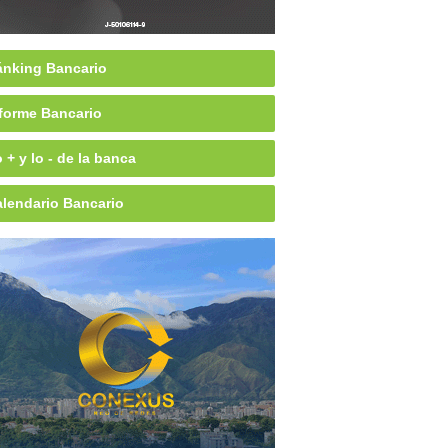
nking Bancario
forme Bancario
 + y lo - de la banca
lendario Bancario