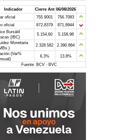
Indicador
Cierre Ant
06/08/2026
ar oficial
755.9001
756.7083
o oficial
872,8379
871,8944
ice Bursátil
5.154,60
5.158,98
acas (IBC)
uidez Monetaria
2.328.582
2.390.884
MBs.)
lación (Var%
6,3%
13,8%
nsual)
Fuente: BCV - BVC