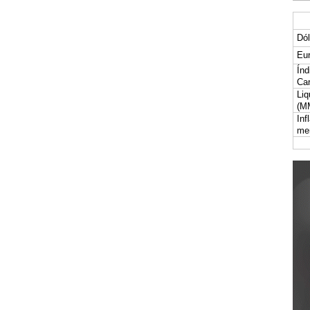
Dól
Eur
Índ
Car
Liq
(M
Inf
me