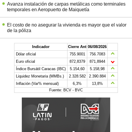
Avanza instalación de carpas metálicas como terminales
temporales en Aeropuerto de Maiquetía
El costo de no asegurar la vivienda es mayor que el valor
de la póliza
Indicador
Cierre Ant
06/08/2026
Dólar oficial
755.9001
756.7083
Euro oficial
872,8379
871,8944
Índice Bursátil Caracas (IBC)
5.154,60
5.158,98
Liquidez Monetaria (MMBs.)
2.328.582
2.390.884
Inflación (Var% mensual)
6,3%
13,8%
Fuente: BCV - BVC