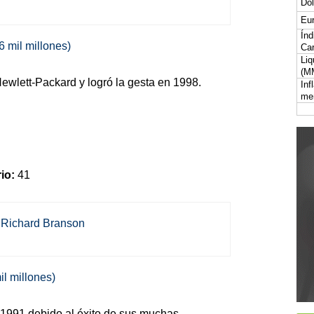
Dól
Eur
Índ
6 mil millones)
Car
Liq
(M
Hewlett-Packard y logró la gesta en 1998.
Inf
me
io:
41
il millones)
n 1991 debido al éxito de sus muchas