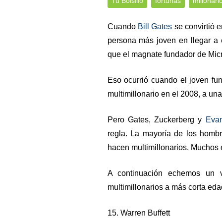
Tu Bolsillo
fortunas
millonari
Cuando
Bill Gates
se convirtió e
persona más joven en llegar a 
que el magnate fundador de Micr
Eso ocurrió cuando el joven f
multimillonario en el 2008, a u
Pero Gates, Zuckerberg y
Evan
regla. La mayoría de los hom
hacen multimillonarios. Muchos 
A continuación echemos un v
multimillonarios a más corta eda
15. Warren Buffett