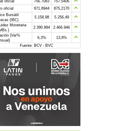
ar oficial
756.7083
757.5406
o oficial
871,8944
875,2170
ice Bursátil
5.158,98
5.256,49
acas (IBC)
uidez Monetaria
2.390.884
2.466.946
MBs.)
lación (Var%
6,3%
13,8%
nsual)
Fuente: BCV - BVC