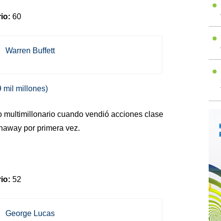
io:
60
 mil millones)
o multimillonario cuando vendió acciones clase
haway por primera vez.
io:
52