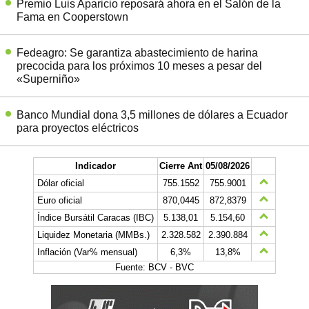
Premio Luis Aparicio reposará ahora en el Salón de la
Fama en Cooperstown
Fedeagro: Se garantiza abastecimiento de harina
precocida para los próximos 10 meses a pesar del
«Superniño»
Banco Mundial dona 3,5 millones de dólares a Ecuador
para proyectos eléctricos
Indicador
Cierre Ant
05/08/2026
Dólar oficial
755.1552
755.9001
Euro oficial
870,0445
872,8379
Índice Bursátil Caracas (IBC)
5.138,01
5.154,60
Liquidez Monetaria (MMBs.)
2.328.582
2.390.884
Inflación (Var% mensual)
6,3%
13,8%
Fuente: BCV - BVC