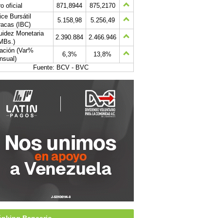
o oficial
871,8944
875,2170
ice Bursátil
5.158,98
5.256,49
acas (IBC)
uidez Monetaria
2.390.884
2.466.946
MBs.)
lación (Var%
6,3%
13,8%
nsual)
Fuente: BCV - BVC