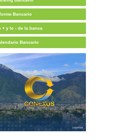
nking Bancario
forme Bancario
 + y lo - de la banca
lendario Bancario