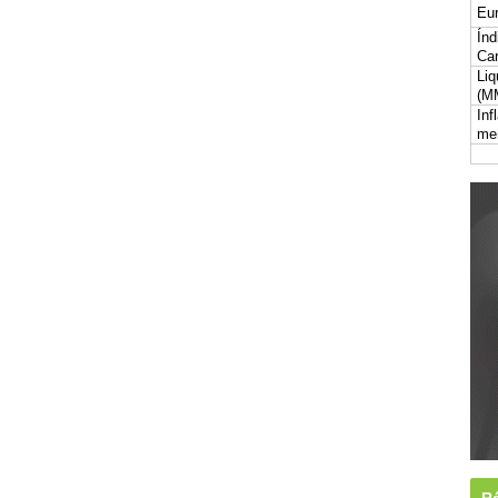
Eur
Índ
Car
Liq
(M
Inf
me