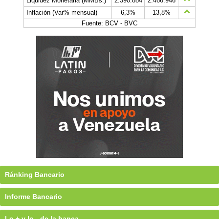
Liquidez Monetaria (MMBs.)
2.390.884
2.466.946
Inflación (Var% mensual)
6,3%
13,8%
Fuente: BCV - BVC
Ránking Bancario
Informe Bancario
Lo + y lo - de la banca