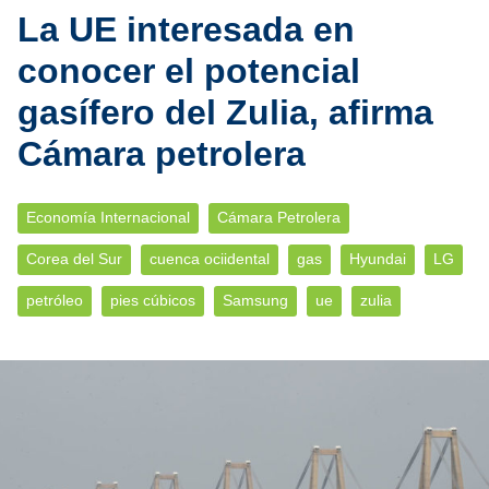
La UE interesada en
conocer el potencial
gasífero del Zulia, afirma
Cámara petrolera
Economía Internacional
Cámara Petrolera
Corea del Sur
cuenca ociidental
gas
Hyundai
LG
petróleo
pies cúbicos
Samsung
ue
zulia