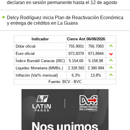
declaran en sesión permanente hasta el 12 de agosto
Delcy Rodríguez inicia Plan de Reactivación Económica
y entrega de créditos en La Guaira
Indicador
Cierre Ant
06/08/2026
Dólar oficial
755.9001
756.7083
Euro oficial
872,8379
871,8944
Índice Bursátil Caracas (IBC)
5.154,60
5.158,98
Liquidez Monetaria (MMBs.)
2.328.582
2.390.884
Inflación (Var% mensual)
6,3%
13,8%
Fuente: BCV - BVC