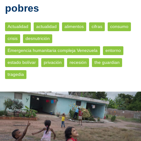
pobres
Actualidad
actualidad
alimentos
cifras
consumo
crisis
desnutrición
Emergencia humanitaria compleja Venezuela
entorno
estado bolívar
privación
recesión
the guardian
tragedia