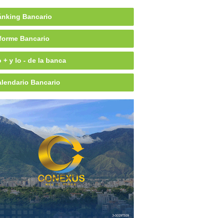
nking Bancario
forme Bancario
 + y lo - de la banca
lendario Bancario