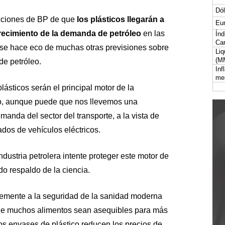
Dól
dicciones de BP de que
los plásticos llegarán a
Eur
crecimiento de la demanda de petróleo
en las
Índ
Car
se hace eco de muchas otras previsiones sobre
Liq
(M
de petróleo.
Inf
me
lásticos serán el principal motor de la
ro, aunque puede que nos llevemos una
manda del sector del transporte, a la vista de
dos de vehículos eléctricos.
ndustria petrolera intente proteger este motor de
do respaldo de la ciencia.
memente a la seguridad de la sanidad moderna
que muchos alimentos sean asequibles para más
s envases de plástico reducen los precios de