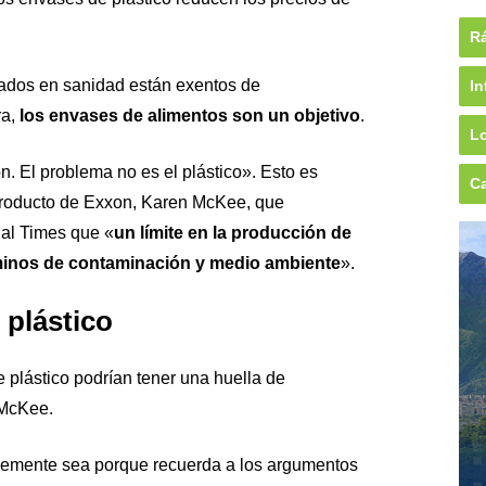
Rá
izados en sanidad están exentos de
In
a,
los envases de alimentos son un objetivo
.
Lo
. El problema no es el plástico». Esto es
Ca
 producto de Exxon, Karen McKee, que
ial Times que «
un límite en la producción de
rminos de contaminación y medio ambiente
».
 plástico
e plástico podrían tener una huella de
 McKee.
ablemente sea porque recuerda a los argumentos