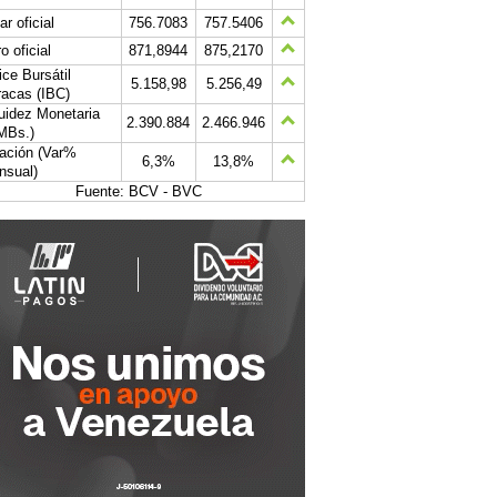
ar oficial
756.7083
757.5406
o oficial
871,8944
875,2170
ice Bursátil
5.158,98
5.256,49
acas (IBC)
uidez Monetaria
2.390.884
2.466.946
MBs.)
lación (Var%
6,3%
13,8%
nsual)
Fuente: BCV - BVC