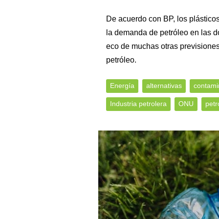
De acuerdo con BP, los plástico
la demanda de petróleo en las 
eco de muchas otras previsiones
petróleo.
Energía
alternativas
contami
Industria petrolera
ONU
petr