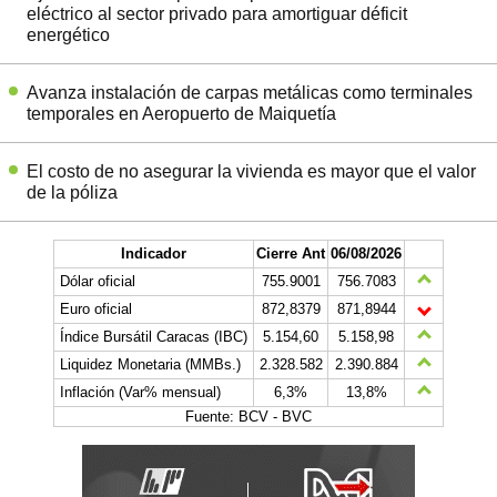
eléctrico al sector privado para amortiguar déficit
energético
Avanza instalación de carpas metálicas como terminales
temporales en Aeropuerto de Maiquetía
El costo de no asegurar la vivienda es mayor que el valor
de la póliza
Indicador
Cierre Ant
06/08/2026
Dólar oficial
755.9001
756.7083
Euro oficial
872,8379
871,8944
Índice Bursátil Caracas (IBC)
5.154,60
5.158,98
Liquidez Monetaria (MMBs.)
2.328.582
2.390.884
Inflación (Var% mensual)
6,3%
13,8%
Fuente: BCV - BVC