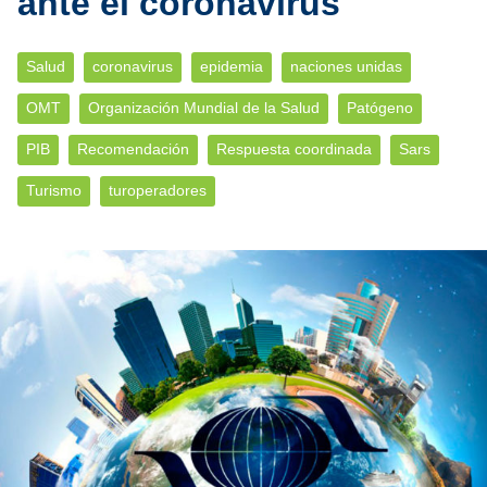
ante el coronavirus
Salud
coronavirus
epidemia
naciones unidas
OMT
Organización Mundial de la Salud
Patógeno
PIB
Recomendación
Respuesta coordinada
Sars
Turismo
turoperadores