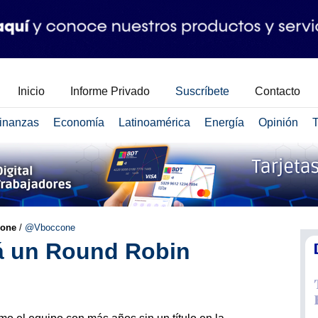
Inicio
Informe Privado
Suscríbete
Contacto
inanzas
Economía
Latinoamérica
Energía
Opinión
T
cone
/
@Vboccone
á un Round Robin
o