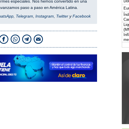
Dól
nformes especiales. Nos hemos convertido en una
y avanzamos paso a paso en América Latina.
Eur
Índ
hatsApp
,
Telegram
,
Instagram
,
Twitter
y
Facebook
Car
Liq
(M
Inf
me