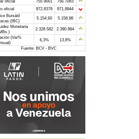
ar oficial
755.9001
756.7083
o oficial
872,8379
871,8944
ice Bursátil
5.154,60
5.158,98
acas (IBC)
uidez Monetaria
2.328.582
2.390.884
MBs.)
lación (Var%
6,3%
13,8%
nsual)
Fuente: BCV - BVC