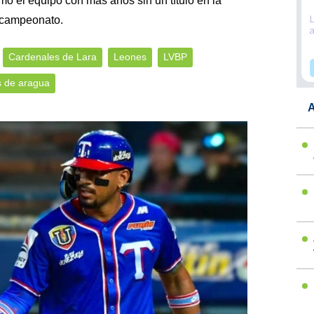
o el equipo con más años sin un título en la
 campeonato.
Cardenales de Lara
Leones
LVBP
s de aragua
A