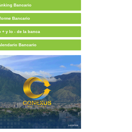
nking Bancario
forme Bancario
 + y lo - de la banca
lendario Bancario