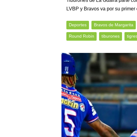
Tiburones de La Guaira parte com
LVBP y Bravos va por su primer
Deportes
Bravos de Margarita
Round Robin
tiburones
tigre