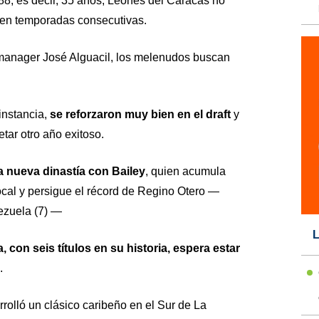
8, es decir, 35 años, Leones del Caracas no
 en temporadas consecutivas.
 manager José Alguacil, los melenudos buscan
instancia,
se reforzaron muy bien en el draft
y
tar otro año exitoso.
a nueva dinastía con Bailey
, quien acumula
ocal y persigue el récord de Regino Otero —
ezuela (7) —
L
 con seis títulos en su historia, espera estar
.
rolló un clásico caribeño en el Sur de La