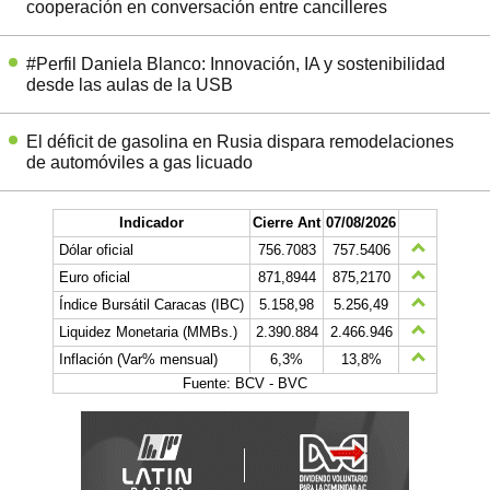
cooperación en conversación entre cancilleres
#Perfil Daniela Blanco: Innovación, IA y sostenibilidad
desde las aulas de la USB
El déficit de gasolina en Rusia dispara remodelaciones
de automóviles a gas licuado
Indicador
Cierre Ant
07/08/2026
Dólar oficial
756.7083
757.5406
Euro oficial
871,8944
875,2170
Índice Bursátil Caracas (IBC)
5.158,98
5.256,49
Liquidez Monetaria (MMBs.)
2.390.884
2.466.946
Inflación (Var% mensual)
6,3%
13,8%
Fuente: BCV - BVC