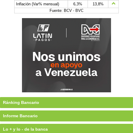
Inflación (Var% mensual)
6,3%
13,8%
Fuente: BCV - BVC
Ránking Bancario
Informe Bancario
Lo + y lo - de la banca