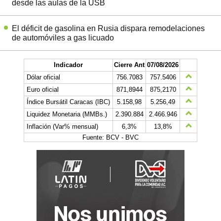
desde las aulas de la USB
El déficit de gasolina en Rusia dispara remodelaciones
de automóviles a gas licuado
Indicador
Cierre Ant
07/08/2026
Dólar oficial
756.7083
757.5406
Euro oficial
871,8944
875,2170
Índice Bursátil Caracas (IBC)
5.158,98
5.256,49
Liquidez Monetaria (MMBs.)
2.390.884
2.466.946
Inflación (Var% mensual)
6,3%
13,8%
Fuente: BCV - BVC