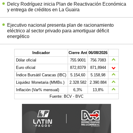
Delcy Rodríguez inicia Plan de Reactivación Económica
y entrega de créditos en La Guaira
Ejecutivo nacional presenta plan de racionamiento
eléctrico al sector privado para amortiguar déficit
energético
Indicador
Cierre Ant
06/08/2026
Dólar oficial
755.9001
756.7083
Euro oficial
872,8379
871,8944
Índice Bursátil Caracas (IBC)
5.154,60
5.158,98
Liquidez Monetaria (MMBs.)
2.328.582
2.390.884
Inflación (Var% mensual)
6,3%
13,8%
Fuente: BCV - BVC