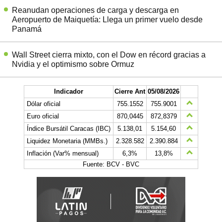
Reanudan operaciones de carga y descarga en
Aeropuerto de Maiquetía: Llega un primer vuelo desde
Panamá
Wall Street cierra mixto, con el Dow en récord gracias a
Nvidia y el optimismo sobre Ormuz
Indicador
Cierre Ant
05/08/2026
Dólar oficial
755.1552
755.9001
Euro oficial
870,0445
872,8379
Índice Bursátil Caracas (IBC)
5.138,01
5.154,60
Liquidez Monetaria (MMBs.)
2.328.582
2.390.884
Inflación (Var% mensual)
6,3%
13,8%
Fuente: BCV - BVC