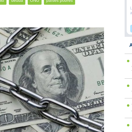
llo
deuda
ONU
países pobres
A