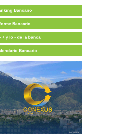
nking Bancario
forme Bancario
 + y lo - de la banca
lendario Bancario