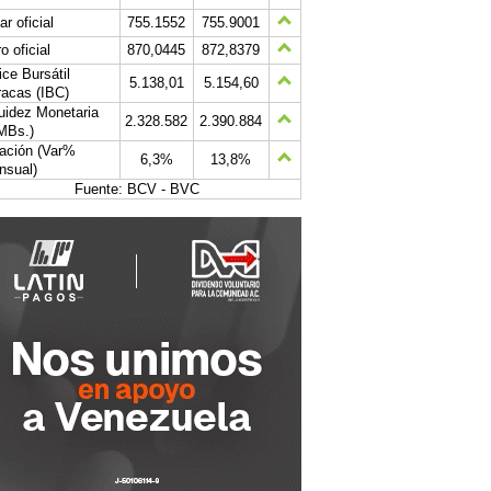
ar oficial
755.1552
755.9001
o oficial
870,0445
872,8379
ice Bursátil
5.138,01
5.154,60
acas (IBC)
uidez Monetaria
2.328.582
2.390.884
MBs.)
lación (Var%
6,3%
13,8%
nsual)
Fuente: BCV - BVC