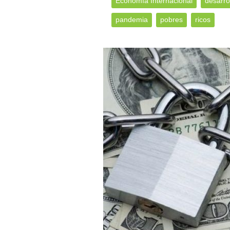
Economía Internacional
desarro
pandemia
pobres
ricos