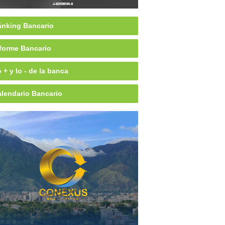
nking Bancario
forme Bancario
 + y lo - de la banca
lendario Bancario