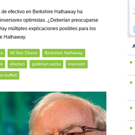
de efectivo en Berkshire Hathaway ha
 inversores optimistas. ¿Deberían preocuparse
 Hay múltiples explicaciones posibles para los
re Hathaway.
A
es
All Star Charts
Berkshire Hathaway
ek
efectivo
goldman sachs
inversión
n buffett