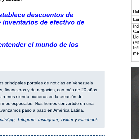
Dól
stablece descuentos de
Eur
 inventarios de efectivo de
Índ
Car
Liq
(M
entender el mundo de los
Inf
me
 principales portales de noticias en Venezuela
, financieros y de negocios, con más de 20 años
iremos siendo pioneros en la creación de
nformes especiales. Nos hemos convertido en una
y avanzamos paso a paso en América Latina.
hatsApp
,
Telegram
,
Instagram
,
Twitter
y
Facebook