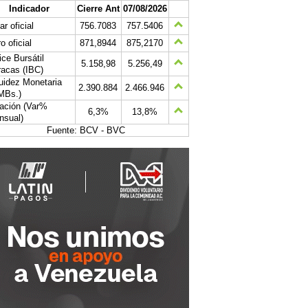
Indicador
Cierre Ant
07/08/2026
ar oficial
756.7083
757.5406
o oficial
871,8944
875,2170
ice Bursátil
5.158,98
5.256,49
acas (IBC)
uidez Monetaria
2.390.884
2.466.946
MBs.)
lación (Var%
6,3%
13,8%
nsual)
Fuente: BCV - BVC