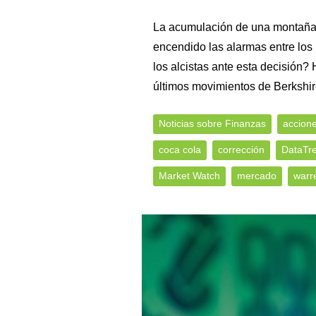
La acumulación de una montaña 
encendido las alarmas entre los
los alcistas ante esta decisión?
últimos movimientos de Berkshi
Noticias sobre Finanzas
accion
coca cola
corrección
DataTr
Market Watch
mercado
warre