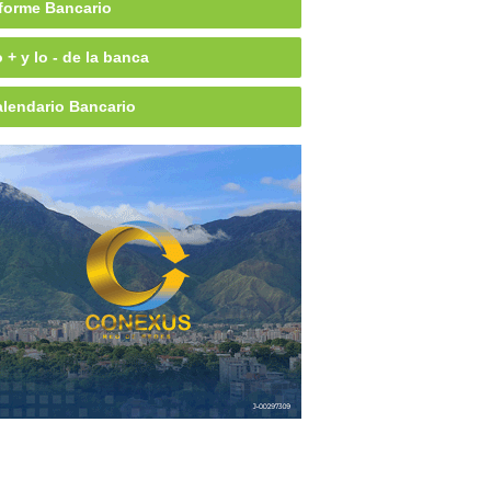
forme Bancario
 + y lo - de la banca
lendario Bancario