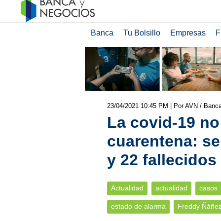
Banca
Tu Bolsillo
Empresas
F
23/04/2021 10:45 PM
| Por AVN / Banc
La covid-19 no
cuarentena: s
y 22 fallecidos
Actualidad
actualidad
casos
estado de alarma
Freddy Ñáñe