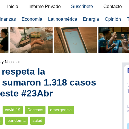
Inicio
Informe Privado
Suscríbete
Contacto
inanzas
Economía
Latinoamérica
Energía
Opinión
T
a y Negocios
 respeta la
e sumaron 1.318 casos
 este #23Abr
covid-19
Decesos
emergencia
z
pandemia
salud