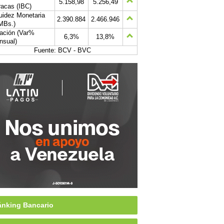
5.158,98
5.256,49
acas (IBC)
uidez Monetaria
2.390.884
2.466.946
MBs.)
lación (Var%
6,3%
13,8%
nsual)
Fuente: BCV - BVC
nking Bancario