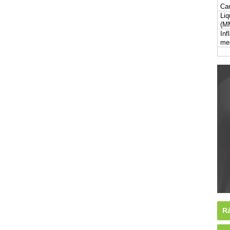
Car
Liq
(M
Inf
me
Rá