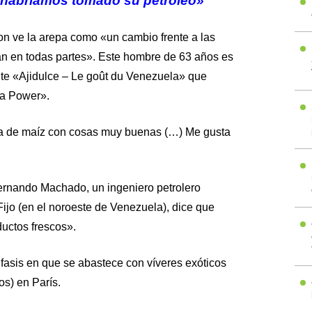
 habríamos tomado su petróleo»
n ve la arepa como «un cambio frente a las
 en todas partes». Este hombre de 63 años es
ante «Ajidulce – Le goût du Venezuela» que
pa Power».
tita de maíz con cosas muy buenas (…) Me gusta
Fernando Machado, un ingeniero petrolero
ijo (en el noroeste de Venezuela), dice que
uctos frescos».
asis en que se abastece con víveres exóticos
os) en París.