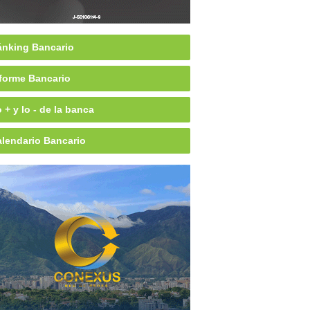
nking Bancario
forme Bancario
 + y lo - de la banca
lendario Bancario