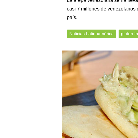
La arepa venezolana se ha llevad
casi 7 millones de venezolanos q
país.
Noticias Latinoamérica
gluten f