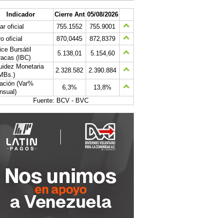
Indicador
Cierre Ant
05/08/2026
ar oficial
755.1552
755.9001
o oficial
870,0445
872,8379
ice Bursátil
5.138,01
5.154,60
acas (IBC)
uidez Monetaria
2.328.582
2.390.884
MBs.)
lación (Var%
6,3%
13,8%
nsual)
Fuente: BCV - BVC