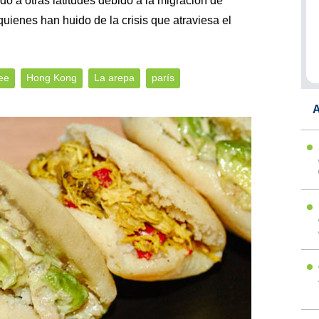
o a otras latitudes debido a la migración de
uienes han huido de la crisis que atraviesa el
ree
Hong Kong
La arepa
parís
A