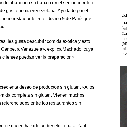
ndo abandonó su trabajo en el sector petrolero,
 de gastronomía venezolana. Ayudado por el
Dól
ueño restaurante en el distrito 9 de París que
Eur
as.
Índ
Car
Liq
es, les gusta descubrir comida exótica y esto
(M
Inf
 Caribe, a Venezuela», explica Machado, cuya
me
s clientes puedan ver la preparación».
creciente deseo de productos sin gluten. «A los
 comida completa sin gluten. Vienen muchos
 referenciados entre los restaurantes sin
re de gluten ha sido un beneficio para Raúl