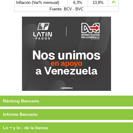
Inflación (Var% mensual)
6,3%
13,8%
Fuente: BCV - BVC
Ránking Bancario
Informe Bancario
Lo + y lo - de la banca