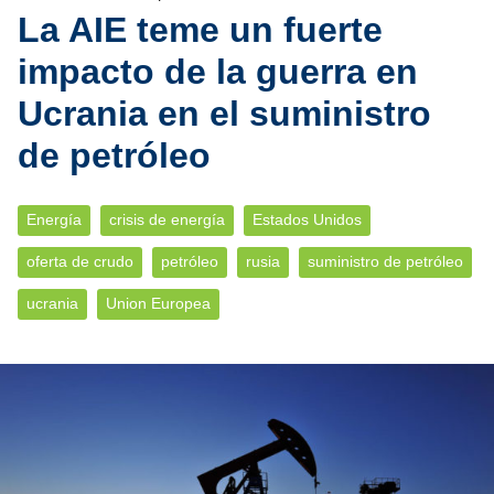
La AIE teme un fuerte
impacto de la guerra en
Ucrania en el suministro
de petróleo
Energía
crisis de energía
Estados Unidos
oferta de crudo
petróleo
rusia
suministro de petróleo
ucrania
Union Europea