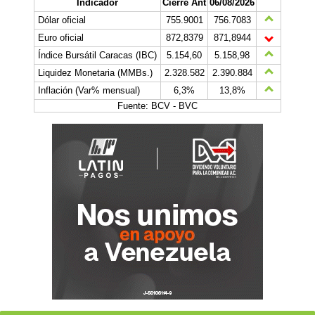
Indicador
Cierre Ant
06/08/2026
Dólar oficial
755.9001
756.7083
Euro oficial
872,8379
871,8944
Índice Bursátil Caracas (IBC)
5.154,60
5.158,98
Liquidez Monetaria (MMBs.)
2.328.582
2.390.884
Inflación (Var% mensual)
6,3%
13,8%
Fuente: BCV - BVC