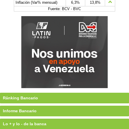
Inflación (Var% mensual)
6,3%
13,8%
Fuente: BCV - BVC
Ránking Bancario
Informe Bancario
Lo + y lo - de la banca