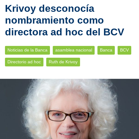
Krivoy desconocía
nombramiento como
directora ad hoc del BCV
Noticias de la Banca
asamblea nacional
Banca
BCV
Directorio ad hoc
Ruth de Krivoy