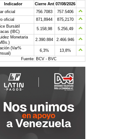
Indicador
Cierre Ant
07/08/2026
ar oficial
756.7083
757.5406
o oficial
871,8944
875,2170
ice Bursátil
5.158,98
5.256,49
acas (IBC)
uidez Monetaria
2.390.884
2.466.946
MBs.)
lación (Var%
6,3%
13,8%
nsual)
Fuente: BCV - BVC