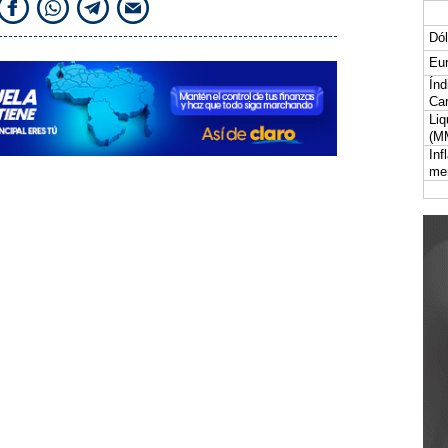
Dól
Eur
Índ
Car
Liq
(M
Inf
me