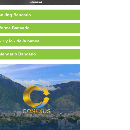
nking Bancario
forme Bancario
 + y lo - de la banca
lendario Bancario