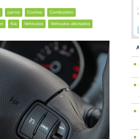
carros
Coches
Combustión
ón
Kia
Vehículos
Vehículos afectados
A