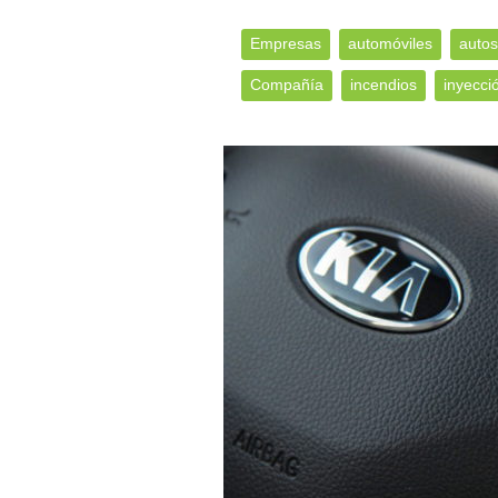
Empresas
automóviles
autos
Compañía
incendios
inyecci