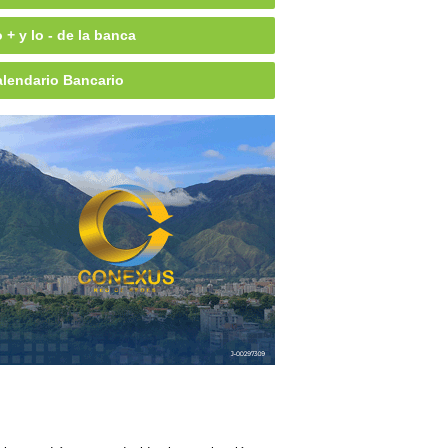
 + y lo - de la banca
lendario Bancario