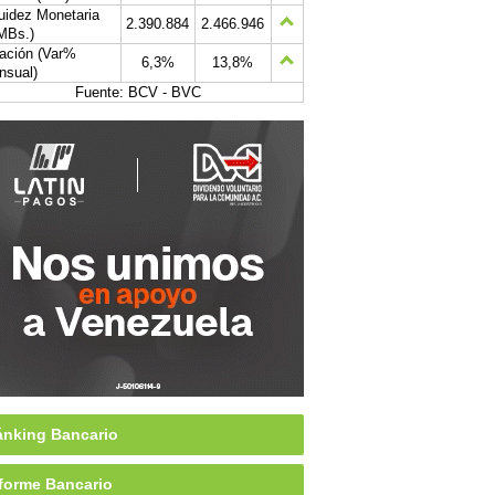
uidez Monetaria
2.390.884
2.466.946
MBs.)
lación (Var%
6,3%
13,8%
nsual)
Fuente: BCV - BVC
nking Bancario
forme Bancario