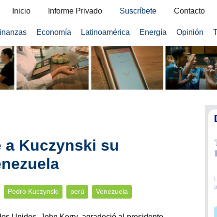
Inicio
Informe Privado
Suscríbete
Contacto
inanzas
Economía
Latinoamérica
Energía
Opinión
T
 a Kuczynski su
enezuela
Pedro Kuczynski
perú
Venezuela
dos Unidos. John Kerry, agradeció al presidente