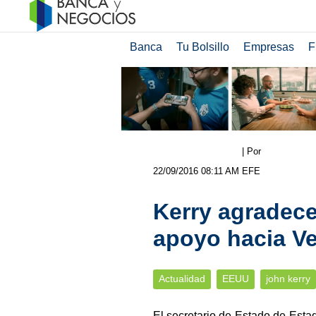
Banca
Tu Bolsillo
Empresas
F
| Por
22/09/2016 08:11 AM
EFE
Kerry agradece
apoyo hacia V
Actualidad
EEUU
john kerry
El secretario de Estado de Esta