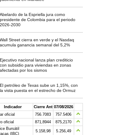
Abelardo de la Espriella jura como
presidente de Colombia para el periodo
2026-2030
Wall Street cierra en verde y el Nasdaq
acumula ganancia semanal del 5,2%
Ejecutivo nacional lanza plan crediticio
con subsidio para viviendas en zonas
afectadas por los sismos
El petróleo de Texas sube un 1,15%, con
la vista puesta en el estrecho de Ormuz
Indicador
Cierre Ant
07/08/2026
ar oficial
756.7083
757.5406
o oficial
871,8944
875,2170
ice Bursátil
5.158,98
5.256,49
acas (IBC)