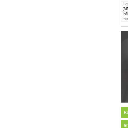
Liq
(M
Inf
me
Rá
In