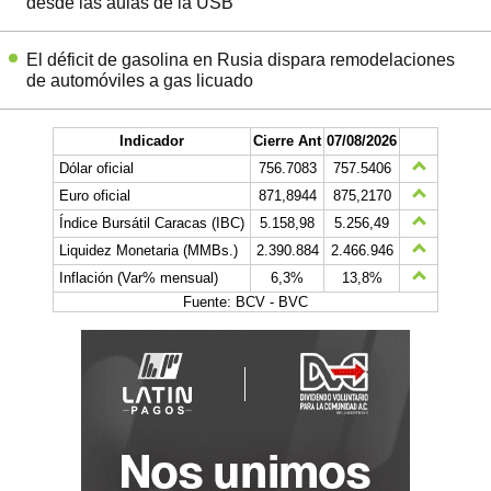
desde las aulas de la USB
El déficit de gasolina en Rusia dispara remodelaciones
de automóviles a gas licuado
Indicador
Cierre Ant
07/08/2026
Dólar oficial
756.7083
757.5406
Euro oficial
871,8944
875,2170
Índice Bursátil Caracas (IBC)
5.158,98
5.256,49
Liquidez Monetaria (MMBs.)
2.390.884
2.466.946
Inflación (Var% mensual)
6,3%
13,8%
Fuente: BCV - BVC