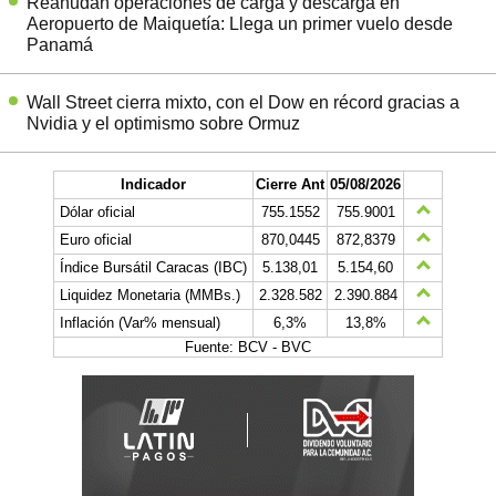
Reanudan operaciones de carga y descarga en
Aeropuerto de Maiquetía: Llega un primer vuelo desde
Panamá
Wall Street cierra mixto, con el Dow en récord gracias a
Nvidia y el optimismo sobre Ormuz
Indicador
Cierre Ant
05/08/2026
Dólar oficial
755.1552
755.9001
Euro oficial
870,0445
872,8379
Índice Bursátil Caracas (IBC)
5.138,01
5.154,60
Liquidez Monetaria (MMBs.)
2.328.582
2.390.884
Inflación (Var% mensual)
6,3%
13,8%
Fuente: BCV - BVC