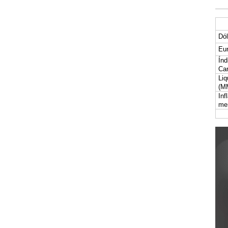
Dól
Eur
Índ
Car
Liq
(M
Inf
me