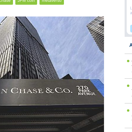
 chase
JPM coin
metaverso
A