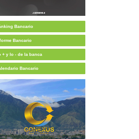
nking Bancario
forme Bancario
 + y lo - de la banca
lendario Bancario