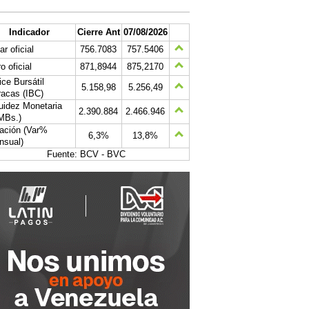
Indicador
Cierre Ant
07/08/2026
ar oficial
756.7083
757.5406
o oficial
871,8944
875,2170
ice Bursátil
5.158,98
5.256,49
acas (IBC)
uidez Monetaria
2.390.884
2.466.946
MBs.)
lación (Var%
6,3%
13,8%
nsual)
Fuente: BCV - BVC