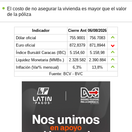
El costo de no asegurar la vivienda es mayor que el valor
de la póliza
Indicador
Cierre Ant
06/08/2026
Dólar oficial
755.9001
756.7083
Euro oficial
872,8379
871,8944
Índice Bursátil Caracas (IBC)
5.154,60
5.158,98
Liquidez Monetaria (MMBs.)
2.328.582
2.390.884
Inflación (Var% mensual)
6,3%
13,8%
Fuente: BCV - BVC