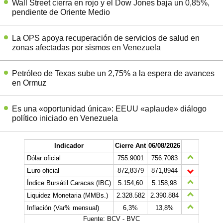
Wall Street cierra en rojo y el Dow Jones baja un 0,85%,
pendiente de Oriente Medio
La OPS apoya recuperación de servicios de salud en
zonas afectadas por sismos en Venezuela
Petróleo de Texas sube un 2,75% a la espera de avances
en Ormuz
Es una «oportunidad única»: EEUU «aplaude» diálogo
político iniciado en Venezuela
Indicador
Cierre Ant
06/08/2026
Dólar oficial
755.9001
756.7083
Euro oficial
872,8379
871,8944
Índice Bursátil Caracas (IBC)
5.154,60
5.158,98
Liquidez Monetaria (MMBs.)
2.328.582
2.390.884
Inflación (Var% mensual)
6,3%
13,8%
Fuente: BCV - BVC