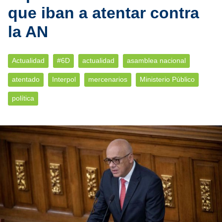
que iban a atentar contra
la AN
Actualidad
#6D
actualidad
asamblea nacional
atentado
Interpol
mercenarios
Ministerio Público
política