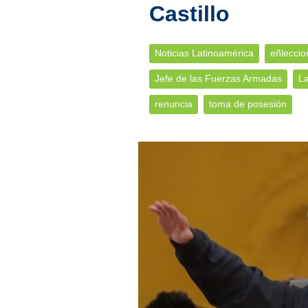
Castillo
Noticias Latinoamérica
eñleccio
Jefe de las Fuerzas Armadas
La
renuncia
toma de posesión