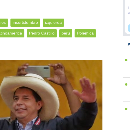
nes
incertidumbre
izquierda
tinoamerica
Pedro Castillo
perú
Polémica
A