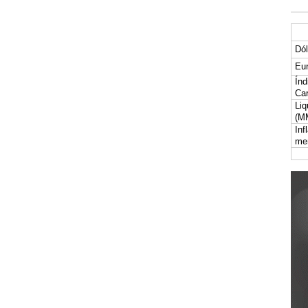
Dól
Eur
Índ
Car
Liq
(M
Inf
me