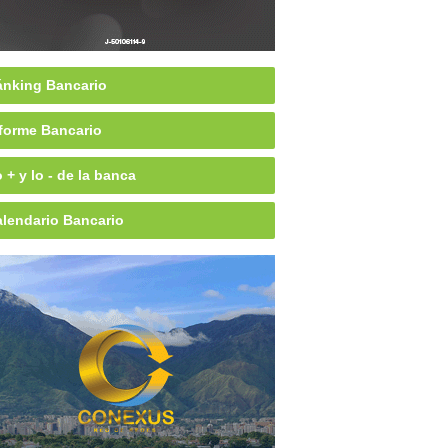
nking Bancario
forme Bancario
 + y lo - de la banca
lendario Bancario