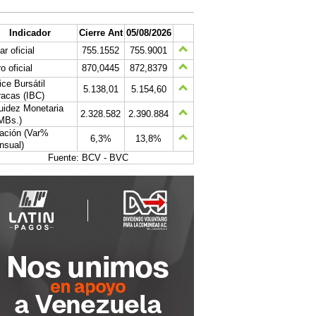
Indicador
Cierre Ant
05/08/2026
ar oficial
755.1552
755.9001
o oficial
870,0445
872,8379
ice Bursátil
5.138,01
5.154,60
acas (IBC)
uidez Monetaria
2.328.582
2.390.884
MBs.)
lación (Var%
6,3%
13,8%
nsual)
Fuente: BCV - BVC