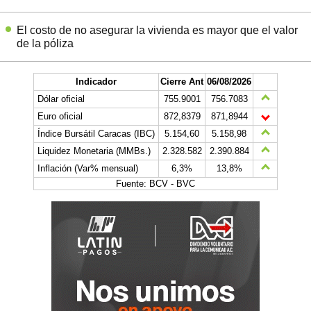
El costo de no asegurar la vivienda es mayor que el valor
de la póliza
Indicador
Cierre Ant
06/08/2026
Dólar oficial
755.9001
756.7083
Euro oficial
872,8379
871,8944
Índice Bursátil Caracas (IBC)
5.154,60
5.158,98
Liquidez Monetaria (MMBs.)
2.328.582
2.390.884
Inflación (Var% mensual)
6,3%
13,8%
Fuente: BCV - BVC