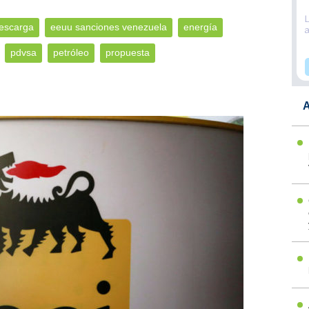
escarga
eeuu sanciones venezuela
energía
pdvsa
petróleo
propuesta
A