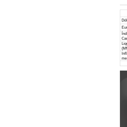
Dól
Eur
Índ
Car
Liq
(M
Inf
me