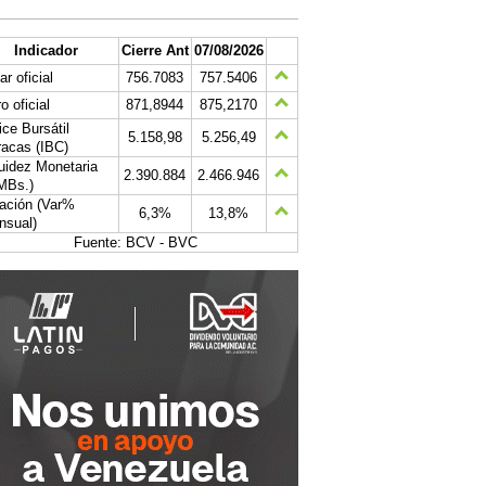
Indicador
Cierre Ant
07/08/2026
ar oficial
756.7083
757.5406
o oficial
871,8944
875,2170
ice Bursátil
5.158,98
5.256,49
acas (IBC)
uidez Monetaria
2.390.884
2.466.946
MBs.)
lación (Var%
6,3%
13,8%
nsual)
Fuente: BCV - BVC