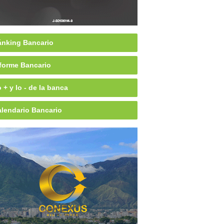
nking Bancario
forme Bancario
 + y lo - de la banca
lendario Bancario