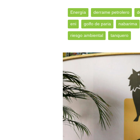
Energía
derrame petrolero
d
eni
golfo de paria
nabarima
riesgo ambiental
tanquero