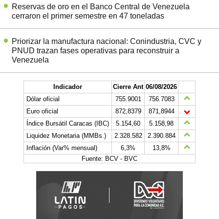
Reservas de oro en el Banco Central de Venezuela
cerraron el primer semestre en 47 toneladas
Priorizar la manufactura nacional: Conindustria, CVC y
PNUD trazan fases operativas para reconstruir a
Venezuela
Indicador
Cierre Ant
06/08/2026
Dólar oficial
755.9001
756.7083
Euro oficial
872,8379
871,8944
Índice Bursátil Caracas (IBC)
5.154,60
5.158,98
Liquidez Monetaria (MMBs.)
2.328.582
2.390.884
Inflación (Var% mensual)
6,3%
13,8%
Fuente: BCV - BVC