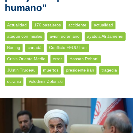
humano"
Actualidad
176 pasajeros
accidente
actualidad
ataque con misiles
avión ucraniano
ayatolá Ali Jamenei
Boeing
canadá
Conflicto EEUU-Irán
Crisis Oriente Medio
error
Hassan Rohani
JUstin Trudeau
muertos
presidente irán
tragedia
ucrania
Volodimir Zelenski