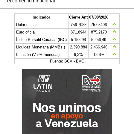
el comercio binacional
Indicador
Cierre Ant
07/08/2026
Dólar oficial
756.7083
757.5406
Euro oficial
871,8944
875,2170
Índice Bursátil Caracas (IBC)
5.158,98
5.256,49
Liquidez Monetaria (MMBs.)
2.390.884
2.466.946
Inflación (Var% mensual)
6,3%
13,8%
Fuente: BCV - BVC