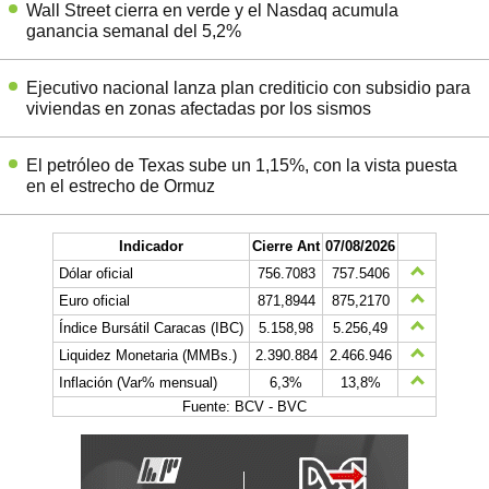
Wall Street cierra en verde y el Nasdaq acumula
ganancia semanal del 5,2%
Ejecutivo nacional lanza plan crediticio con subsidio para
viviendas en zonas afectadas por los sismos
El petróleo de Texas sube un 1,15%, con la vista puesta
en el estrecho de Ormuz
Indicador
Cierre Ant
07/08/2026
Dólar oficial
756.7083
757.5406
Euro oficial
871,8944
875,2170
Índice Bursátil Caracas (IBC)
5.158,98
5.256,49
Liquidez Monetaria (MMBs.)
2.390.884
2.466.946
Inflación (Var% mensual)
6,3%
13,8%
Fuente: BCV - BVC