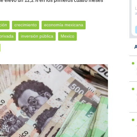
se elevó un 12,2% en los primeros cuatro meses
ción
crecimiento
economía mexicana
privada
inversión pública
Mexico
A