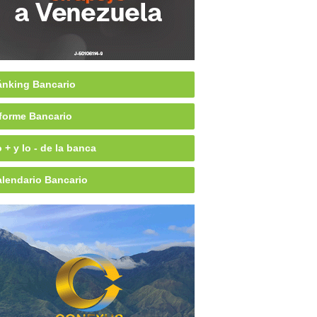
nking Bancario
forme Bancario
 + y lo - de la banca
lendario Bancario