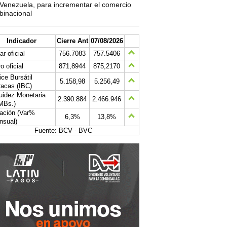
Venezuela, para incrementar el comercio
binacional
Indicador
Cierre Ant
07/08/2026
ar oficial
756.7083
757.5406
o oficial
871,8944
875,2170
ice Bursátil
5.158,98
5.256,49
acas (IBC)
uidez Monetaria
2.390.884
2.466.946
MBs.)
lación (Var%
6,3%
13,8%
nsual)
Fuente: BCV - BVC