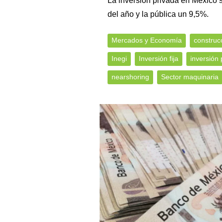
La inversión privada en México 
del año y la pública un 9,5%.
Mercados y Economía
construc
Inegi
Inversión fija
inversión 
nearshoring
Sector maquinaria