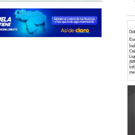
Dól
Eur
Índ
Car
Liq
(M
Inf
me