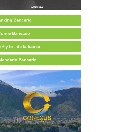
nking Bancario
forme Bancario
 + y lo - de la banca
lendario Bancario