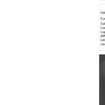
Dól
Eur
Índ
Car
Liq
(M
Inf
me