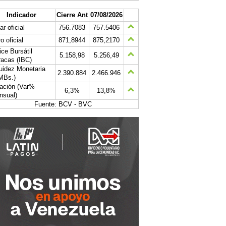
Indicador
Cierre Ant
07/08/2026
ar oficial
756.7083
757.5406
o oficial
871,8944
875,2170
ice Bursátil
5.158,98
5.256,49
acas (IBC)
uidez Monetaria
2.390.884
2.466.946
MBs.)
lación (Var%
6,3%
13,8%
nsual)
Fuente: BCV - BVC