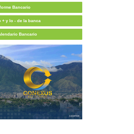
forme Bancario
 + y lo - de la banca
lendario Bancario