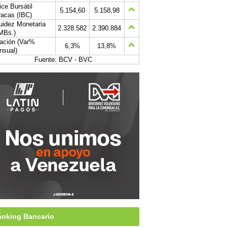
ice Bursátil
5.154,60
5.158,98
acas (IBC)
uidez Monetaria
2.328.582
2.390.884
MBs.)
lación (Var%
6,3%
13,8%
nsual)
Fuente: BCV - BVC
nking Bancario