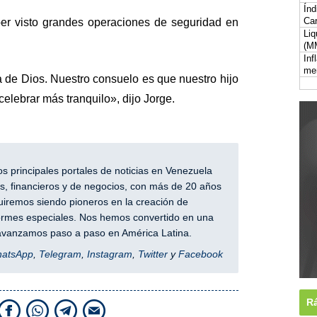
Índ
Car
er visto grandes operaciones de seguridad en
Liq
(M
Inf
me
 de Dios. Nuestro consuelo es que nuestro hijo
 celebrar más tranquilo», dijo Jorge.
 principales portales de noticias en Venezuela
, financieros y de negocios, con más de 20 años
iremos siendo pioneros en la creación de
nformes especiales. Nos hemos convertido en una
y avanzamos paso a paso en América Latina.
hatsApp
,
Telegram
,
Instagram
,
Twitter
y
Facebook
Rá