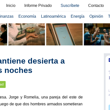
Inicio
Informe Privado
Suscríbete
Contacto
inanzas
Economía
Latinoamérica
Energía
Opinión
T
ntiene desierta a
s noches
dad
esa. Jorge y Romelia, una pareja del este de
e luego de que dos hombres armados sometieran