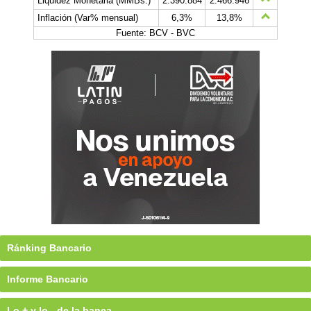
Liquidez Monetaria (MMBs.)
2.390.884
2.466.946
Inflación (Var% mensual)
6,3%
13,8%
Fuente: BCV - BVC
Ránking Bancario
Informe Bancario
Lo + y lo - de la banca